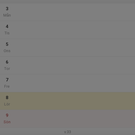
3
Mån
4
Tis
5
Ons
6
Tor
7
Fre
8
Lör
9
Sön
v.33