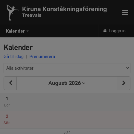
Kiruna Konståkningsförening
Treavals
Logga in
Kalender
Kalender
Gå till idag
|
Prenumerera
Augusti 2026
1
Lör
2
Sön
v.32