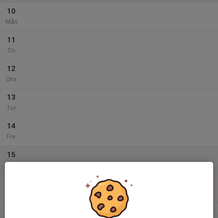
10
Mån
11
Tis
12
Ons
13
Tor
14
Fre
15
Lör
16
Sön
v.34