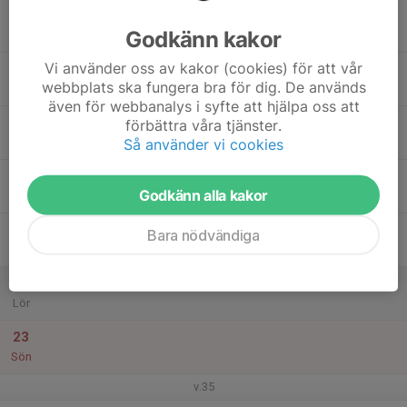
17
Godkänn kakor
Mån
Vi använder oss av kakor (cookies) för att vår
18
webbplats ska fungera bra för dig. De används
Tis
även för webbanalys i syfte att hjälpa oss att
19
förbättra våra tjänster.
Så använder vi cookies
Ons
20
Godkänn alla kakor
Tor
21
Bara nödvändiga
Fre
22
Lör
23
Sön
v.35