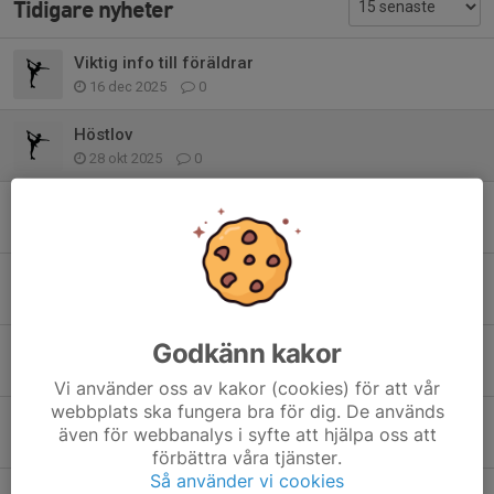
Tidigare nyheter
Viktig info till föräldrar
16 dec 2025
0
Höstlov
28 okt 2025
0
Ingen träning under sportlovet!
3 mar 2025
0
Konståkningsskolan VT25
12 jan 2025
0
Godkänn kakor
Show bakar!
4 jan 2025
0
Vi använder oss av kakor (cookies) för att vår
webbplats ska fungera bra för dig. De används
Ingen träning under höstlovet!
även för webbanalys i syfte att hjälpa oss att
27 okt 2024
0
förbättra våra tjänster.
Så använder vi cookies
Höstterminen start 2024