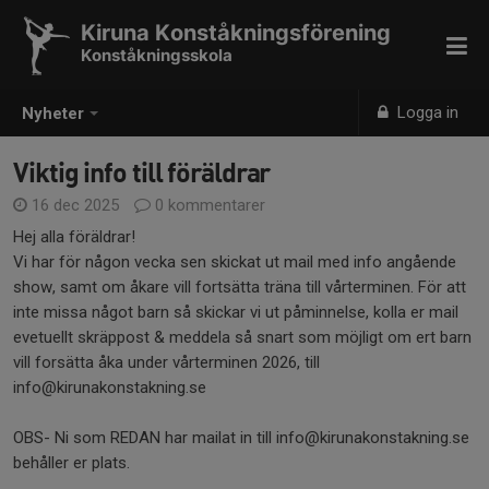
Kiruna Konståkningsförening
Konståkningsskola
Logga in
Nyheter
Viktig info till föräldrar
16 dec 2025
0 kommentarer
Hej alla föräldrar!
Vi har för någon vecka sen skickat ut mail med info angående
show, samt om åkare vill fortsätta träna till vårterminen. För att
inte missa något barn så skickar vi ut påminnelse, kolla er mail
evetuellt skräppost & meddela så snart som möjligt om ert barn
vill forsätta åka under vårterminen 2026, till
info@kirunakonstakning.se
OBS- Ni som REDAN har mailat in till info@kirunakonstakning.se
behåller er plats.