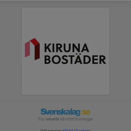
För
smarta
idrottsföreningar
Välj version:
Mobil
|
Desktop