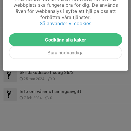
12 jan 2025
0
webbplats ska fungera bra för dig. De används
även för webbanalys i syfte att hjälpa oss att
Show bakar!
förbättra våra tjänster.
4 jan 2025
0
Så använder vi cookies
Ingen träning under höstlovet!
Godkänn alla kakor
27 okt 2024
0
Bara nödvändiga
Höstterminen start 2024
29 aug 2024
0
Skridskodisco tisdag 26/3
25 mar 2024
0
Info om vårens träningsavgift
7 feb 2024
0