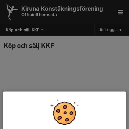
Kiruna Konståkningsförening
Officiell hemsida
Logga in
Köp och sälj KKF
Köp och sälj KKF