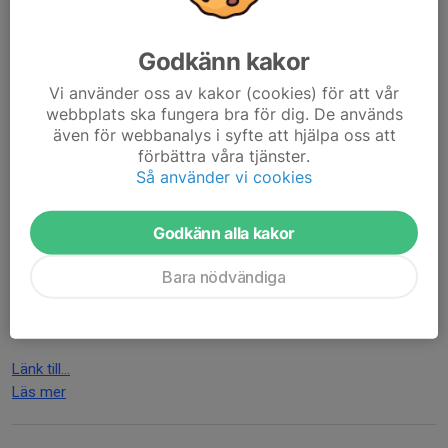
föreningen har tidigare erfarenhet av.
Godkänn kakor
Träningsrekommendationer för åkare på olika nivåer
Vi använder oss av kakor (cookies) för att vår
Åkare...
webbplats ska fungera bra för dig. De används
Läs mer
även för webbanalys i syfte att hjälpa oss att
förbättra våra tjänster.
Så använder vi cookies
Tävlingsanmälan System 1 Piteå v13
28 feb, 11:26
0 kommentarer
Godkänn alla kakor
Sista system 1-tävlingen för säsongen hålls i Piteå lördag 28/3
Bara nödvändiga
(v13). Vi har inte tidigare haft ute info om denna tävling men nu
finns möjlighet till anmälan. Svara i formuläret nedan senast
fredag 6/3.
Länk till...
Läs mer