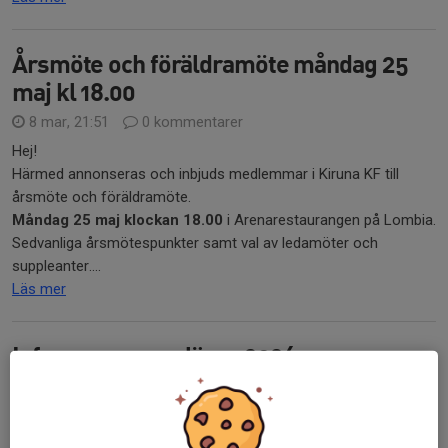
Årsmöte och föräldramöte måndag 25
maj kl 18.00
8 mar, 21:51
0 kommentarer
Hej!
Härmed annonseras och inbjuds medlemmar i Kiruna KF till
årsmöte och föräldramöte.
Måndag 25 maj klockan 18.00
i Arenarestaurangen på Lombia.
Sedvanliga årsmötespunkter samt val av ledamöter och
suppleanter....
Läs mer
Info om sommarläger 2026
8 mar, 17:00
0 kommentarer
Nu är det dags att börja leta efter träningsläger inför sommaren.
Nedan kommer rekommendationer samt tips på läger som vi i