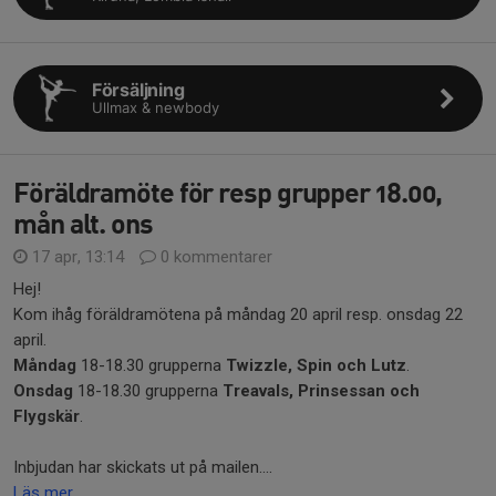
Försäljning
Ullmax & newbody
Föräldramöte för resp grupper 18.00,
mån alt. ons
17 apr, 13:14
0 kommentarer
Hej!
Kom ihåg föräldramötena på måndag 20 april resp. onsdag 22
april.
Måndag
18-18.30 grupperna
Twizzle, Spin och Lutz
.
Onsdag
18-18.30 grupperna
Treavals, Prinsessan och
Flygskär
.
Inbjudan har skickats ut på mailen....
Läs mer