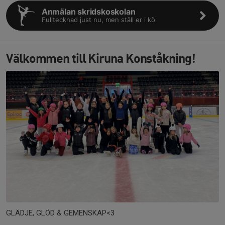
Anmälan skridskoskolan
Fulltecknad just nu, men ställ er i kö
Välkommen till Kiruna Konståkning!
GLÄDJE, GLÖD & GEMENSKAP<3