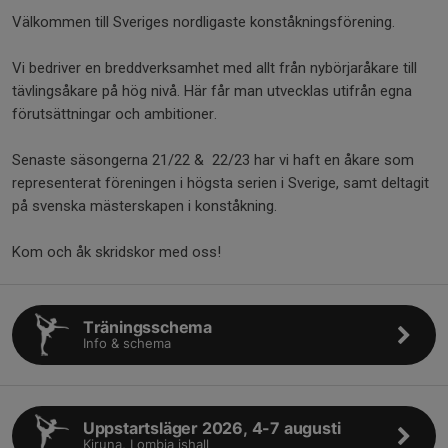
Välkommen till Sveriges nordligaste konståkningsförening.
Vi bedriver en breddverksamhet med allt från nybörjaråkare till
tävlingsåkare på hög nivå. Här får man utvecklas utifrån egna
förutsättningar och ambitioner.
Senaste säsongerna 21/22 & 22/23 har vi haft en åkare som
representerat föreningen i högsta serien i Sverige, samt deltagit
på svenska mästerskapen i konståkning.
Kom och åk skridskor med oss!
Träningsschema
Info & schema
Uppstartsläger 2026, 4-7 augusti
Kiruna, Lombia ishall