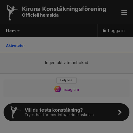
Kiruna Konståkningsförening
Officiell hemsida
Logga in
Hem
Aktiviteter
Ingen aktivitet inbokad
Följ oss
Instagram
Vill du testa konståkning?
Tryck här för mer info/skridskoskolan